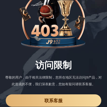
访问限制
尊敬的用户，由于相关法律限制，您所在地区无法访问J9产品，对
此造成的不便，我们深表歉意，您如有疑问请联系客服。
联系客服