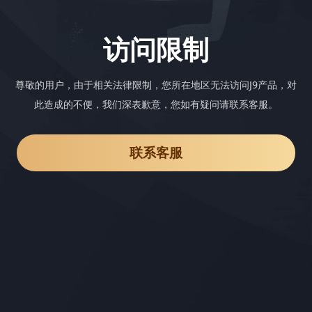
访问限制
尊敬的用户，由于相关法律限制，您所在地区无法访问J9产品，对
此造成的不便，我们深表歉意，您如有疑问请联系客服。
联系客服